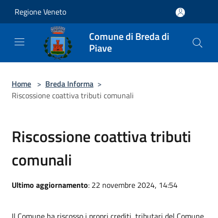
Salta al contenuto principale
Regione Veneto
Comune di Breda di
Piave
Home
>
Breda Informa
>
Riscossione coattiva tributi comunali
Riscossione coattiva tributi
comunali
Ultimo aggiornamento
: 22 novembre 2024, 14:54
Il Comune ha riscosso i propri crediti tributari del Comune