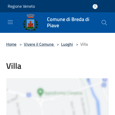
Salta al contenuto principale
Regione Veneto
Comune di Breda di
Piave
Home
>
Vivere il Comune
>
Luoghi
>
Villa
Villa