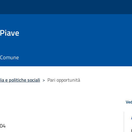
 Piave
il Comune
a e politiche sociali
>
Pari opportunità
Ved
:04