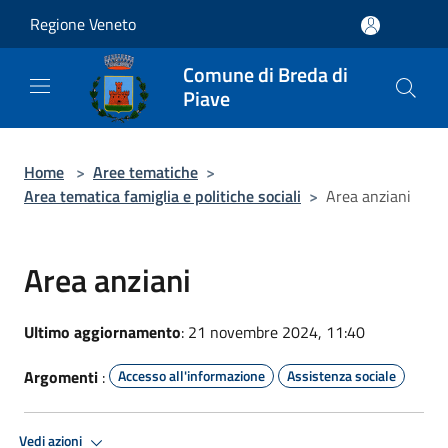
Salta al contenuto principale
Regione Veneto
Comune di Breda di
Piave
Home
>
Aree tematiche
>
Area tematica famiglia e politiche sociali
>
Area anziani
Area anziani
Ultimo aggiornamento
: 21 novembre 2024, 11:40
Argomenti
:
Accesso all'informazione
Assistenza sociale
Vedi azioni