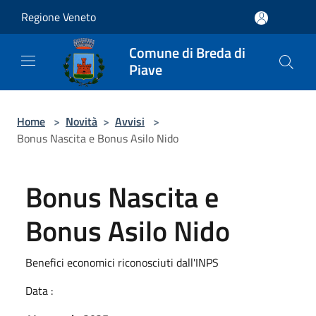
Salta al contenuto principale
Regione Veneto
Comune di Breda di
Piave
Home
>
Novità
>
Avvisi
>
Bonus Nascita e Bonus Asilo Nido
Bonus Nascita e
Bonus Asilo Nido
Benefici economici riconosciuti dall'INPS
Data :