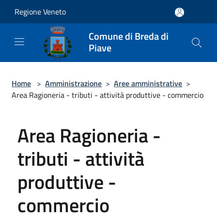
Salta al contenuto principale
Regione Veneto
Comune di Breda di
Piave
Home
>
Amministrazione
>
Aree amministrative
>
Area Ragioneria - tributi - attività produttive - commercio
Area Ragioneria -
tributi - attività
produttive -
commercio