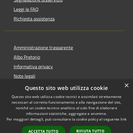
Leggi le FAQ
Richiesta assistenza
Amministrazione trasparente
Albo Pretorio
Informativa privacy
Note legali
×
Dichiarazione di accessibilità
Questo sito web utilizza cookie
Questo sito web utilizza cookie tecnici e assimilati strettamente
necessari al corretto funzionamento e alla navigazione del sito,
nonché un cookie tecnico analitico al solo fine di elaborare
informazioni statistiche, aggregate e anonime.
RSS
Copyright © 2026 • Comune di
Per maggiori dettagli, può consultare la cookie policy al seguente
link
Accessibilità
Breda di Piave • Powered by
Privacy
Municipium
Accesso
•
RIFIUTA TUTTO
ACCETTA TUTTO