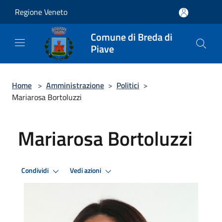
Salta al contenuto principale
Regione Veneto
Comune di Breda di
Piave
Home
>
Amministrazione
>
Politici
>
Mariarosa Bortoluzzi
Mariarosa Bortoluzzi
Condividi
Vedi azioni