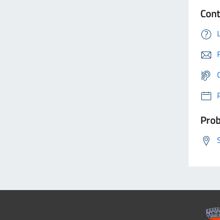
Cont
Prob