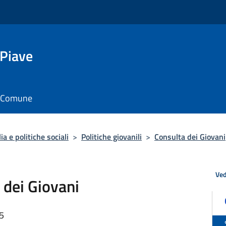
 Piave
il Comune
a e politiche sociali
>
Politiche giovanili
>
Consulta dei Giovani
Ved
 dei Giovani
55