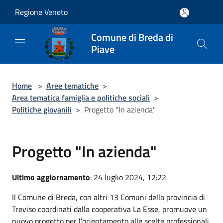
Salta al contenuto principale
Regione Veneto
Comune di Breda di
Piave
Home
>
Aree tematiche
>
Area tematica famiglia e politiche sociali
>
Politiche giovanili
>
Progetto "In azienda"
Progetto "In azienda"
Ultimo aggiornamento
: 24 luglio 2024, 12:22
Il Comune di Breda, con altri 13 Comuni della provincia di
Treviso coordinati dalla cooperativa La Esse, promuove un
nuovo progetto per l'orientamento alle scelte professionali