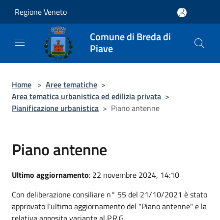
Salta al contenuto principale
Regione Veneto
Comune di Breda di
Piave
Home
>
Aree tematiche
>
Area tematica urbanistica ed edilizia privata
>
Pianificazione urbanistica
>
Piano antenne
Piano antenne
Ultimo aggiornamento
: 22 novembre 2024, 14:10
Con deliberazione consiliare n° 55 del 21/10/2021 è stato
approvato l'ultimo aggiornamento del "Piano antenne" e la
relativa apposita variante al P.R.G.