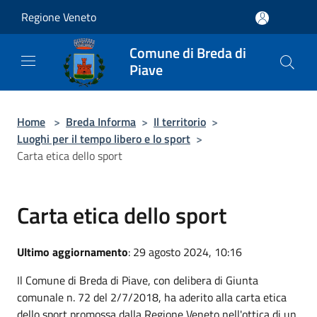
Salta al contenuto principale
Regione Veneto
Comune di Breda di
Piave
Home
>
Breda Informa
>
Il territorio
>
Luoghi per il tempo libero e lo sport
>
Carta etica dello sport
Carta etica dello sport
Ultimo aggiornamento
: 29 agosto 2024, 10:16
Il Comune di Breda di Piave, con delibera di Giunta
comunale n. 72 del 2/7/2018, ha aderito alla carta etica
dello sport promossa dalla Regione Veneto nell'ottica di un