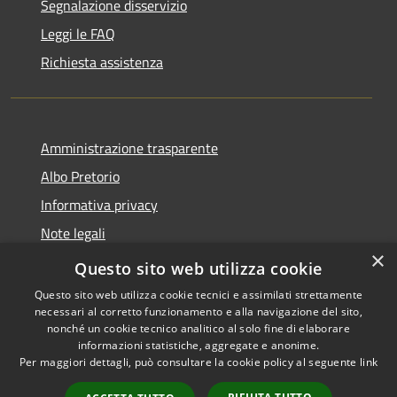
Segnalazione disservizio
Leggi le FAQ
Richiesta assistenza
Amministrazione trasparente
Albo Pretorio
Informativa privacy
Note legali
×
Dichiarazione di accessibilità
Questo sito web utilizza cookie
Questo sito web utilizza cookie tecnici e assimilati strettamente
necessari al corretto funzionamento e alla navigazione del sito,
nonché un cookie tecnico analitico al solo fine di elaborare
informazioni statistiche, aggregate e anonime.
RSS
Copyright © 2026 • Comune di
Per maggiori dettagli, può consultare la cookie policy al seguente
link
Accessibilità
Breda di Piave • Powered by
Privacy
Municipium
Accesso
•