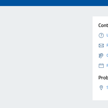
Cont
Prob