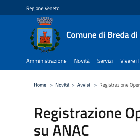
Salta al contenuto principale
Regione Veneto
Comune di Breda di
Amministrazione
Novità
Servizi
Vivere 
Home
>
Novità
>
Avvisi
>
Registrazione Ope
Registrazione O
su ANAC