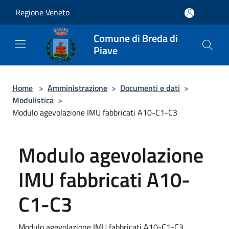
Salta al contenuto principale
Regione Veneto
Comune di Breda di
Piave
Home
>
Amministrazione
>
Documenti e dati
>
Modulistica
>
Modulo agevolazione IMU fabbricati A10-C1-C3
Modulo agevolazione
IMU fabbricati A10-
C1-C3
Modulo agevolazione IMU fabbricati A10-C1-C3