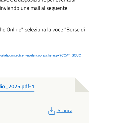
 inviando una mail al seguente
e Online", seleziona la voce "Borse di
e/portale/contactcenter/elencopratiche.aspx?CCAT=SCUO
io_2025.pdf-1
PDF
Scarica