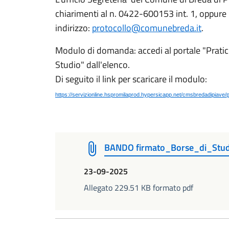
chiarimenti al n. 0422-600153 int. 1, oppure
indirizzo:
protocollo@comunebreda.it
.
Modulo di domanda: accedi al portale "Pratich
Studio" dall'elenco.
Di seguito il link per scaricare il modulo:
https://servizionline.hspromilaprod.hypersicapp.net/cmsbredadipiav
BANDO firmato_Borse_di_Stud
23-09-2025
Allegato 229.51 KB formato pdf