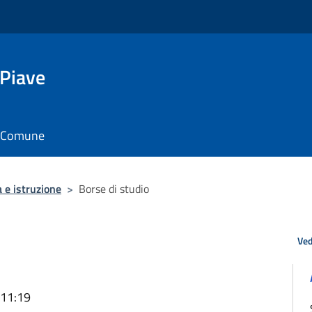
 Piave
il Comune
 e istruzione
>
Borse di studio
Ved
 11:19