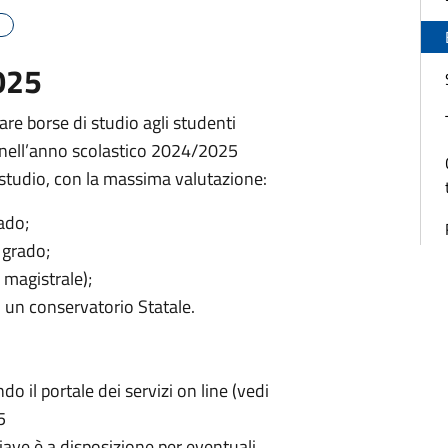
025
e borse di studio agli studenti
 nell’anno scolastico 2024/2025
 studio, con la massima valutazione:
ado;
 grado;
, magistrale);
o un conservatorio Statale.
o il portale dei servizi on line (vedi
5
iave è a disposizione per eventuali