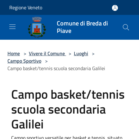
Salta al contenuto principale
Regione Veneto
Comune di Breda di
Piave
Home
>
Vivere il Comune
>
Luoghi
>
Campo Sportivo
>
Campo basket/tennis scuola secondaria Galilei
Campo basket/tennis
scuola secondaria
Galilei
Campo sportivo versatile per basket e tennis, situato