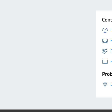
Cont
Prob