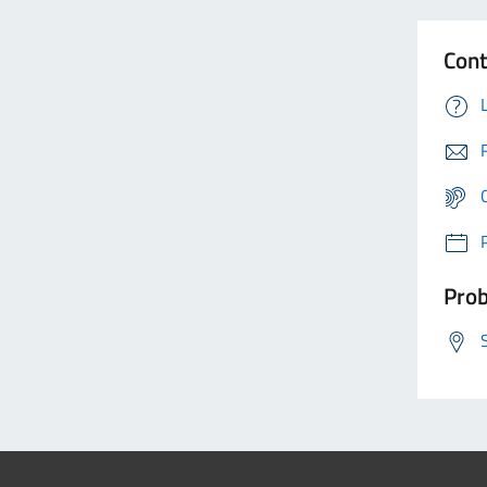
Cont
Prob