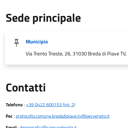
Sede principale
Municipio
Via Trento Trieste, 26, 31030 Breda di Piave TV, I
Utili
Contatti
Telefono
:
+39 0422 600153 (int. 2)
Pec
:
protocollo.comune.bredadipiave.tv@pecveneto.it
Email
:
demografici@comunebreda.it