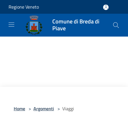
Salta al contenuto principale
Regione Veneto
Comune di Breda di
Piave
Home
>
Argomenti
>
Viaggi