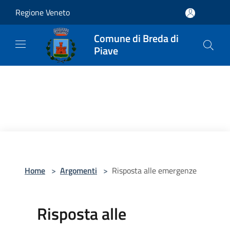
Salta al contenuto principale
Regione Veneto
Comune di Breda di
Piave
Home
>
Argomenti
>
Risposta alle emergenze
Risposta alle