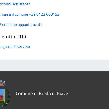
Richiedi Assistenza
Chiama il comune +39 0422 600153
Prenota un appuntamento
lemi in città
Segnala disservizio
Comune di Breda di Piave