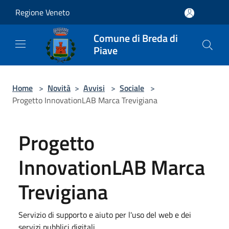
Salta al contenuto principale
Regione Veneto
Comune di Breda di
Piave
Home
>
Novità
>
Avvisi
>
Sociale
>
Progetto InnovationLAB Marca Trevigiana
Progetto
InnovationLAB Marca
Trevigiana
Servizio di supporto e aiuto per l'uso del web e dei
servizi pubblici digitali