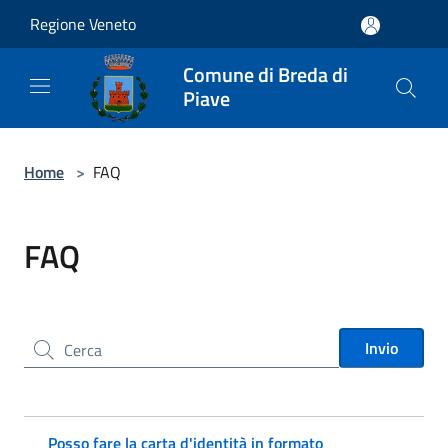
Salta al contenuto principale
Regione Veneto
Comune di Breda di
Piave
Home
>
FAQ
FAQ
Cerca nel sito
Invio
Posso fare la carta d'identità in formato