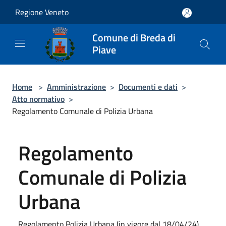
Salta al contenuto principale
Regione Veneto
Comune di Breda di
Piave
Home
>
Amministrazione
>
Documenti e dati
>
Atto normativo
>
Regolamento Comunale di Polizia Urbana
Regolamento
Comunale di Polizia
Urbana
Regolamento Polizia Urbana (in vigore dal 18/04/24)