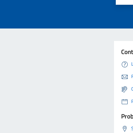
Cont
Prob