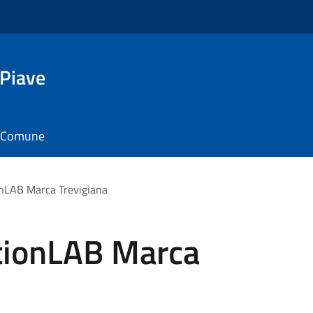
 Piave
il Comune
onLAB Marca Trevigiana
tionLAB Marca