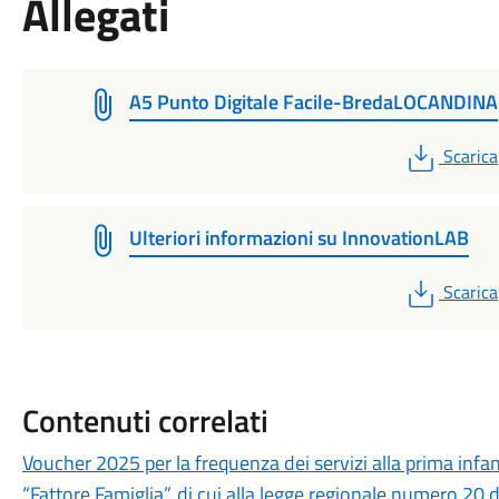
Allegati
A5 Punto Digitale Facile-BredaLOCANDINA
PDF
Scarica
Ulteriori informazioni su InnovationLAB
PDF
Scarica
Contenuti correlati
Voucher 2025 per la frequenza dei servizi alla prima infa
“Fattore Famiglia”, di cui alla legge regionale numero 20