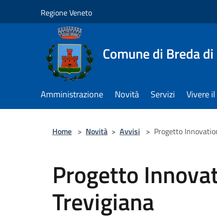
Salta al contenuto principale
Regione Veneto
Comune di Breda di
Amministrazione
Novità
Servizi
Vivere 
Home
>
Novità
>
Avvisi
>
Progetto Innovati
Progetto Innova
Trevigiana