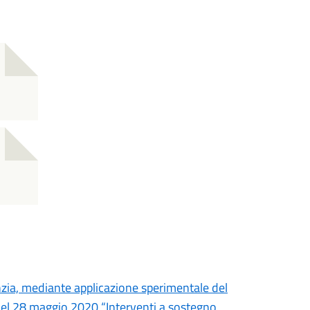
nzia, mediante applicazione sperimentale del
 del 28 maggio 2020 “Interventi a sostegno