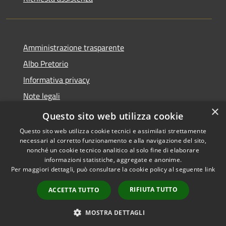
Amministrazione trasparente
Albo Pretorio
Informativa privacy
Note legali
×
Dichiarazione di accessibilità
Questo sito web utilizza cookie
Questo sito web utilizza cookie tecnici e assimilati strettamente
necessari al corretto funzionamento e alla navigazione del sito,
nonché un cookie tecnico analitico al solo fine di elaborare
informazioni statistiche, aggregate e anonime.
RSS
Copyright © 2026 • Comune di
Per maggiori dettagli, può consultare la cookie policy al seguente
link
Accessibilità
Breda di Piave • Powered by
Privacy
Municipium
Accesso
•
RIFIUTA TUTTO
ACCETTA TUTTO
Cookie
redazione
Mappa del sito
MOSTRA DETTAGLI