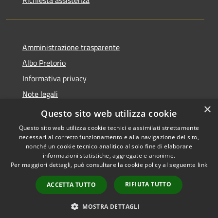
Amministrazione trasparente
Albo Pretorio
Informativa privacy
Note legali
×
Dichiarazione di accessibilità
Questo sito web utilizza cookie
Questo sito web utilizza cookie tecnici e assimilati strettamente
necessari al corretto funzionamento e alla navigazione del sito,
nonché un cookie tecnico analitico al solo fine di elaborare
informazioni statistiche, aggregate e anonime.
RSS
Copyright © 2026 • Comune di
Per maggiori dettagli, può consultare la cookie policy al seguente
link
Accessibilità
Breda di Piave • Powered by
Privacy
Municipium
Accesso
•
RIFIUTA TUTTO
ACCETTA TUTTO
Cookie
redazione
Mappa del sito
MOSTRA DETTAGLI