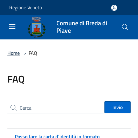
Salta al contenuto principale
Regione Veneto
Comune di Breda di
Piave
Home
>
FAQ
FAQ
Cerca nel sito
Invio
Posso fare la carta d'identità in formato